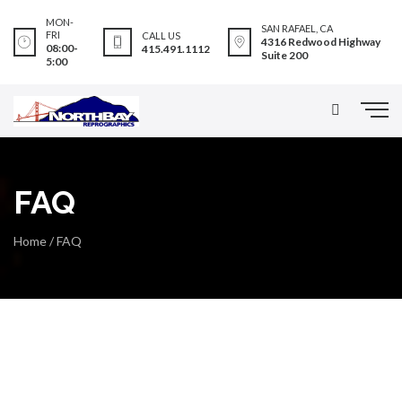
MON-
SAN RAFAEL, CA
FRI
CALL US
4316 Redwood Highway
08:00-
415.491.1112
Suite 200
5:00
FAQ
Home
/
FAQ